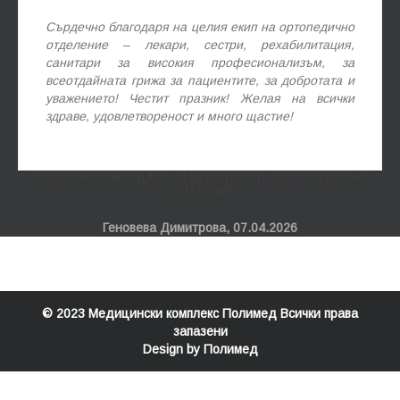
Сърдечно благодаря на целия екип на ортопедично
отделение – лекари, сестри, рехабилитация,
санитари за високия професионализъм, за
всеотдайната грижа за пациентите, за добротата и
уважението! Честит празник! Желая на всички
здраве, удовлетвореност и много щастие!
СЪРДЕЧНО БЛАГОДАРЯ НА ЦЕЛИЯ ЕКИП НА ОРТОПЕДИЧНО
ОТДЕЛЕНИЕ
Геновева Димитрова,
07.04.2026
© 2023
Медицински комплекс Полимед
Всички права
запазени
Design by
Полимед